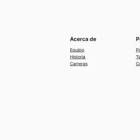
Acerca de
P
Equipo
Po
Historia
T
Carreras
C