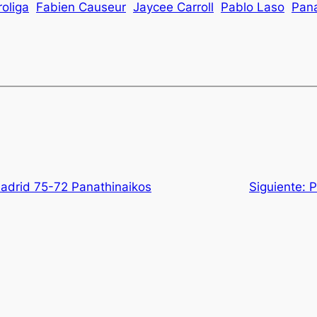
roliga
Fabien Causeur
Jaycee Carroll
Pablo Laso
Pana
Madrid 75-72 Panathinaikos
Siguiente:
P