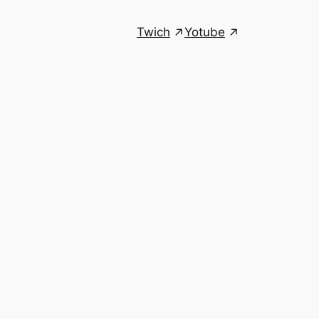
Twich
Yotube