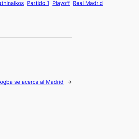
thinaikos
Partido 1
Playoff
Real Madrid
ogba se acerca al Madrid
→