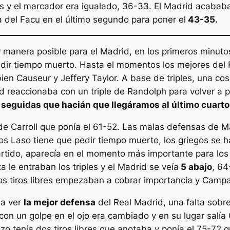
 y el marcador era igualado, 36-33. El Madrid acababa 
 del Facu en el último segundo para poner el
43-35.
anera posible para el Madrid, en los primeros minutos
pedir tiempo muerto. Hasta el momentos los mejores del
en Causeur y Jeffery Taylor. A base de triples, una cosa
id reaccionaba con un triple de Randolph para volver a 
 seguidas que hacián que llegáramos al último cuarto
e Carroll que ponía el 61-52. Las malas defensas de Mad
utos Laso tiene que pedir tiempo muerto, los griegos se
rtido, aparecía en el momento más importante para los 
le entraban los triples y el Madrid se veía
5 abajo
, 6
Los tiros libres empezaban a cobrar importancia y Campa
 a ver
la mejor defensa
del Real Madrid, una falta sobr
on un golpe en el ojo era cambiado y en su lugar salía Ca
enía dos tiros libres que anotaba y ponía el 75-72 que 