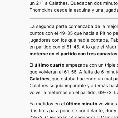
un 2+1 a Calathes. Quedaban dos minutos
Thompkins desde la esquina y una jugada
La segunda parte comenzaba de la mejor m
puntos con el 49-35 que hacía a Pitino 
jugadores con los que nadie contaba, Fabi
en partido con el 51-46. A lo que el Madr
meterse en el partido con tres canastas
El
último cuarto
empezaba con un triple d
que volvieran al 61-56. A falta de 6 min
Calathes,
que estaba haciendo un mal pa
Calathes seguía imparable y además hasta 
volver a meternos en el partido, 69-72. 
Ya metidos en el
último minuto
volvimos
dos tiros para ponerse por delante, Rudy c
73-72. Quedaban 14 segundos y Campazzo t