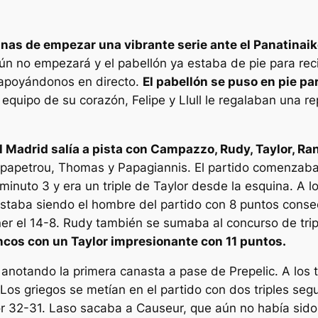
nas de empezar una vibrante serie ante el Panatinai
 aún no empezará y el pabellón ya estaba de pie para rec
 apoyándonos en directo.
El pabellón se puso en pie p
 equipo de su corazón, Felipe y Llull le regalaban una re
l Madrid salía a pista con Campazzo, Rudy, Taylor, Ra
 Papapetrou, Thomas y Papagiannis. El partido comenzaba
 minuto 3 y era un triple de Taylor desde la esquina. A 
 estaba siendo el hombre del partido con 8 puntos cons
ner el 14-8. Rudy también se sumaba al concurso de trip
ancos con un Taylor impresionante con 11 puntos.
anotando la primera canasta a pase de Prepelic. A los 
os griegos se metían en el partido con dos triples segui
 32-31. Laso sacaba a Causeur, que aún no había sido de