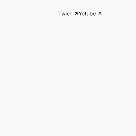
Twich
Yotube