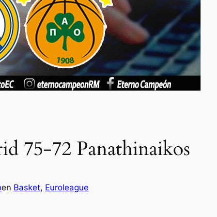
rid 75-72 Panathinaikos
o
en
Basket
, 
Euroleague