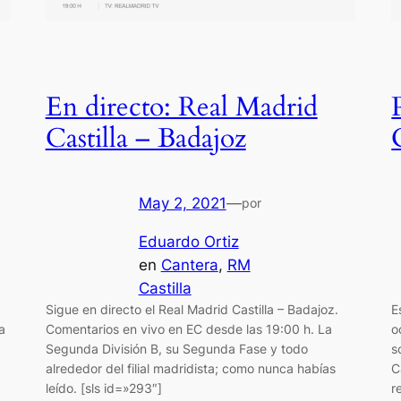
En directo: Real Madrid
Castilla – Badajoz
May 2, 2021
—
por
Eduardo Ortiz
en
Cantera
, 
RM
Castilla
Sigue en directo el Real Madrid Castilla – Badajoz.
E
a
Comentarios en vivo en EC desde las 19:00 h. La
o
Segunda División B, su Segunda Fase y todo
s
alrededor del filial madridista; como nunca habías
C
leído. [sls id=»293″]
r