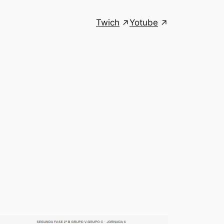
Twich
Yotube