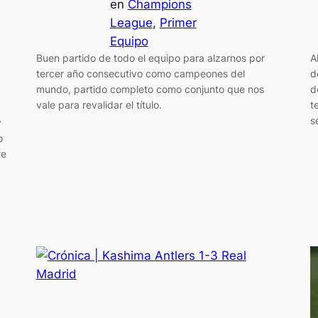
en
Champions
League
, 
Primer
Equipo
Buen partido de todo el equipo para alzarnos por
A
tercer año consecutivo como campeones del
d
mundo, partido completo como conjunto que nos
d
vale para revalidar el título.
t
s
y
o
te