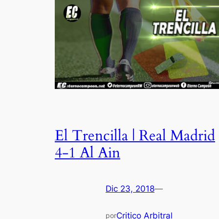
El Trencilla | Real Madrid
4-1 Al Ain
Dic 23, 2018
—
Critico Arbitral
por