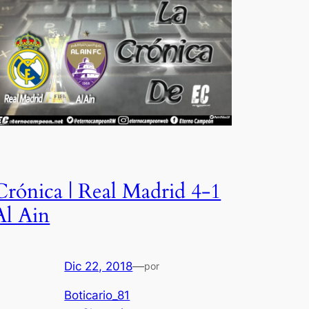
Crónica | Real Madrid 4-1
Al Ain
Dic 22, 2018
—
por
Boticario_81