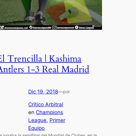
El Trencilla | Kashima
Antlers 1-3 Real Madrid
Dic 19, 2018
—
por
Critico Arbitral
en
Champions
League
, 
Primer
Equipo
e jugaba la semifinal del Mundial de Clubes, en la