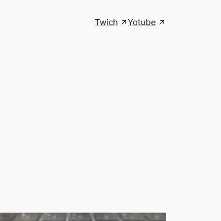
Twich
Yotube