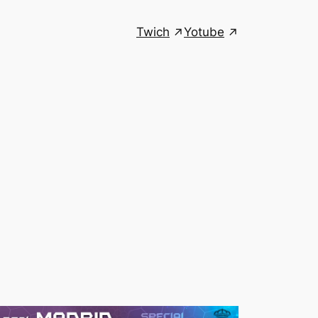
Twich
Yotube