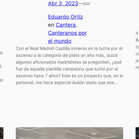
Abr 3, 2023
—
por
Eduardo Ortiz
en
Cantera
, 
Canteranos por
4
B
el mundo
t
Con el Real Madrid Castilla inmerso en la lucha por el
el
c
ascenso a la categoría de plata un año más, quizá
j
algunos aficionados madridistas se pregunten, ¿qué
é
m
fue de aquella plantilla campeona que luchó por el
ascenso hace 7 años? Este es un proyecto que, en lo
lo
personal, me hace especial ilusión dado que esa…