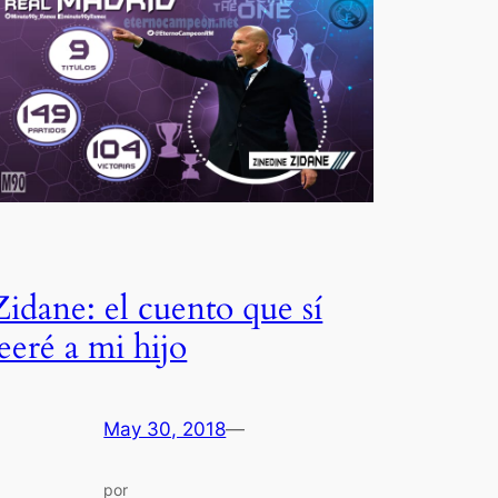
Zidane: el cuento que sí
leeré a mi hijo
May 30, 2018
—
por