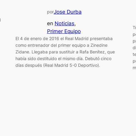
Jose Durba
por
l
en
Noticias
, 
T
Primer Equipo
p
El 4 de enero de 2016 el Real Madrid presentaba
p
como entrenador del primer equipo a Zinedine
d
Zidane. Llegaba para sustituir a Rafa Benítez, que
t
había sido destituido el mismo día. Debutó cinco
p
días después (Real Madrid 5-0 Deportivo).
m