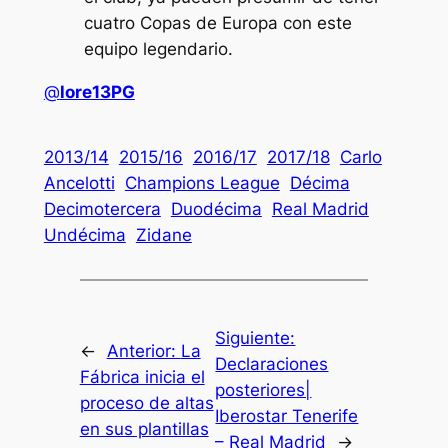
cuatro Copas de Europa con este
equipo legendario.
@
lore13PG
2013/14
2015/16
2016/17
2017/18
Carlo
Ancelotti
Champions League
Décima
Decimotercera
Duodécima
Real Madrid
Undécima
Zidane
Siguiente:
←
Anterior:
La
Declaraciones
Fábrica inicia el
posteriores|
proceso de altas
Iberostar Tenerife
en sus plantillas
– Real Madrid
→