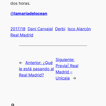
dos horas.
@
lamariadelocean
2017/18
Dani Carvajal
Derbi
Isco Alarcón
Real Madrid
Siguiente:
←
Anterior:
¿Qué
Previa| Real
le está pasando al
Madrid –
Real Madrid?
Unicaja
→