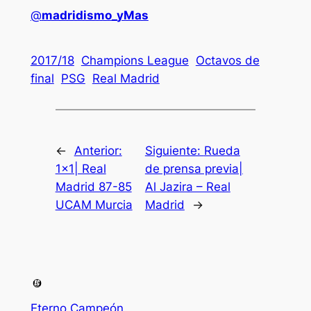
@
madridismo_yMas
2017/18
Champions League
Octavos de
final
PSG
Real Madrid
←
Anterior:
Siguiente:
Rueda
1×1| Real
de prensa previa|
Madrid 87-85
Al Jazira – Real
UCAM Murcia
Madrid
→
Eterno Campeón