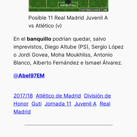
Posible 11 Real Madrid Juvenil A
vs Atlético (v)
En el
banquillo
podrían quedar, salvo
imprevistos, Diego Altube (PS), Sergio López
o Jordi Govea, Moha Moukhliss, Antonio
Blanco, Alberto Fernández e Ismael Álvarez.
@
Abel97EM
2017/18
Atlético de Madrid
División de
Honor
Guti
Jornada 11
Juvenil A
Real
Madrid