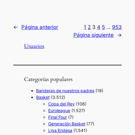
←
Página anterior
1
2
3
4
5
…
953
Página siguiente
→
Usuarios
Categorías populares
Banderas de nuestros padres
(18)
Basket
(3.512)
Copa del Rey
(106)
Euroleague
(1.527)
Final Four
(7)
Generación Basket
(77)
Liga Endesa
(1.541)