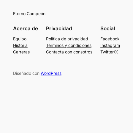
Eterno Campeón
Acerca de
Privacidad
Social
Equipo
Política de privacidad
Facebook
Historia
Términos y condiciones
Instagram
Carreras
Contacta con consotros
Twitter/X
Diseñado con
WordPress