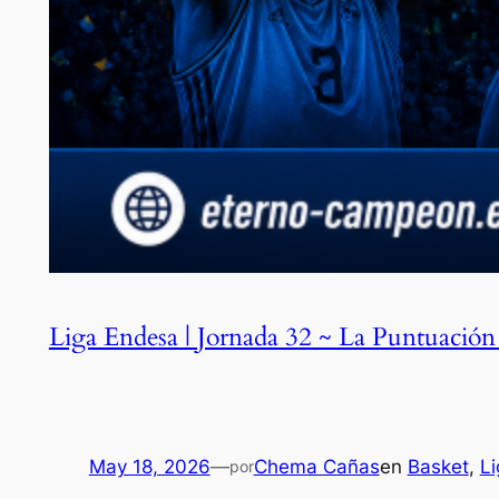
Liga Endesa | Jornada 32 ~ La Puntuació
May 18, 2026
—
Chema Cañas
en
Basket
, 
L
por