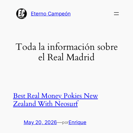
Saltar
al
Eterno Campeón
contenido
Toda la información sobre
el Real Madrid
Best Real Money Pokies New
Zealand With Neosurf
May 20, 2026
—
Enrique
por