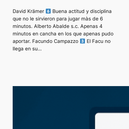
David Krämer
Buena actitud y disciplina
que no le sirvieron para jugar màs de 6
minutos. Alberto Abalde s.c. Apenas 4
minutos en cancha en los que apenas pudo
aportar. Facundo Campazzo
El Facu no
llega en su…