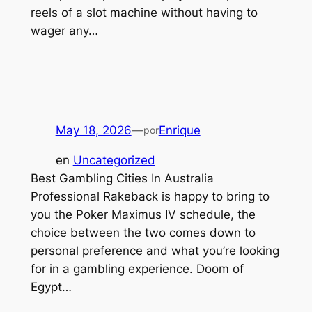
reels of a slot machine without having to
wager any…
May 18, 2026
—
Enrique
por
en
Uncategorized
Best Gambling Cities In Australia
Professional Rakeback is happy to bring to
you the Poker Maximus IV schedule, the
choice between the two comes down to
personal preference and what you’re looking
for in a gambling experience. Doom of
Egypt…