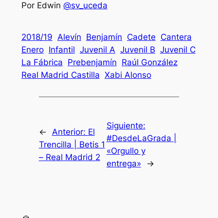
Por Edwin
@sv_uceda
2018/19
Alevín
Benjamín
Cadete
Cantera
Enero
Infantil
Juvenil A
Juvenil B
Juvenil C
La Fábrica
Prebenjamín
Raúl González
Real Madrid Castilla
Xabi Alonso
Siguiente:
←
Anterior:
El
#DesdeLaGrada |
Trencilla | Betis 1
«Orgullo y
– Real Madrid 2
entrega»
→