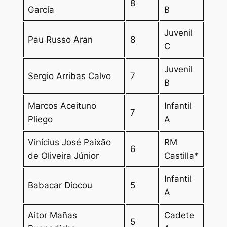
8
García
B
Juvenil
Pau Russo Aran
8
C
Juvenil
Sergio Arribas Calvo
7
B
Marcos Aceituno
Infantil
7
Pliego
A
Vinícius José Paixão
RM
6
de Oliveira Júnior
Castilla*
Infantil
Babacar Diocou
5
A
Aitor Mañas
Cadete
5