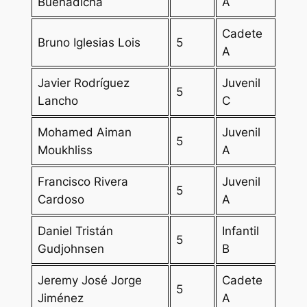
Buenadicha
A
Cadete
Bruno Iglesias Lois
5
A
Javier Rodríguez
Juvenil
5
Lancho
C
Mohamed Aiman
Juvenil
5
Moukhliss
A
Francisco Rivera
Juvenil
5
Cardoso
A
Daniel Tristán
Infantil
5
Gudjohnsen
B
Jeremy José Jorge
Cadete
5
Jiménez
A