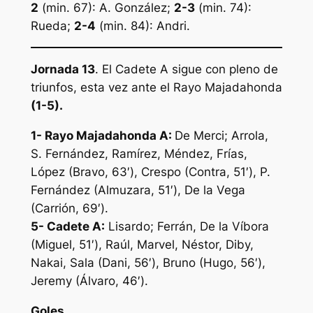
2
(min. 67): A. González;
2-3
(min. 74):
Rueda;
2-4
(min. 84): Andri.
Jornada 13
. El Cadete A sigue con pleno de
triunfos, esta vez ante el Rayo Majadahonda
(1-5).
1- Rayo Majadahonda A:
De Merci; Arrola,
S. Fernández, Ramírez, Méndez, Frías,
López (Bravo, 63′), Crespo (Contra, 51′), P.
Fernández (Almuzara, 51′), De la Vega
(Carrión, 69′).
5- Cadete A:
Lisardo; Ferrán, De la Víbora
(Miguel, 51′), Raúl, Marvel, Néstor, Diby,
Nakai, Sala (Dani, 56′), Bruno (Hugo, 56′),
Jeremy (Álvaro, 46′).
Goles