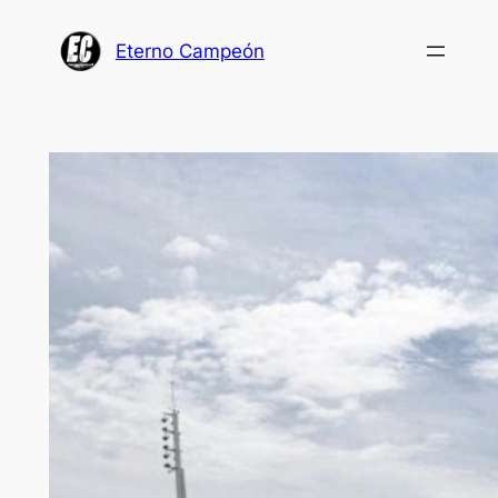
Saltar
al
Eterno Campeón
contenido