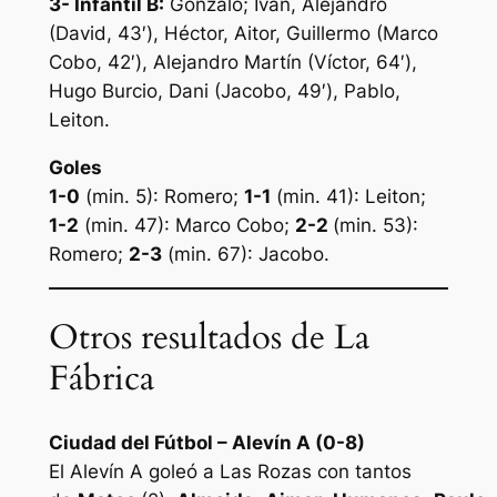
3- Infantil B:
Gonzalo; Iván, Alejandro
(David, 43′), Héctor, Aitor, Guillermo (Marco
Cobo, 42′), Alejandro Martín (Víctor, 64′),
Hugo Burcio, Dani (Jacobo, 49′), Pablo,
Leiton.
Goles
1-0
(min. 5): Romero;
1-1
(min. 41): Leiton;
1-2
(min. 47): Marco Cobo;
2-2
(min. 53):
Romero;
2-3
(min. 67): Jacobo.
Otros resultados de La
Fábrica
Ciudad del Fútbol – Alevín A (0-8)
El Alevín A goleó a Las Rozas con tantos