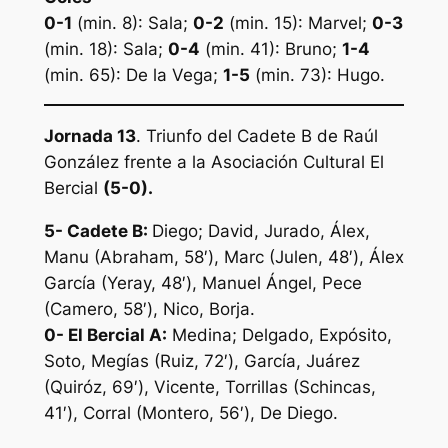
0-1
(min. 8): Sala;
0-2
(min. 15): Marvel;
0-3
(min. 18): Sala;
0-4
(min. 41): Bruno;
1-4
(min. 65): De la Vega;
1-5
(min. 73): Hugo.
Jornada 13
. Triunfo del Cadete B de Raúl
González frente a la Asociación Cultural El
Bercial
(5-0).
5- Cadete B:
Diego; David, Jurado, Álex,
Manu (Abraham, 58′), Marc (Julen, 48′), Álex
García (Yeray, 48′), Manuel Ángel, Pece
(Camero, 58′), Nico, Borja.
0- El Bercial A:
Medina; Delgado, Expósito,
Soto, Megías (Ruiz, 72′), García, Juárez
(Quiróz, 69′), Vicente, Torrillas (Schincas,
41′), Corral (Montero, 56′), De Diego.