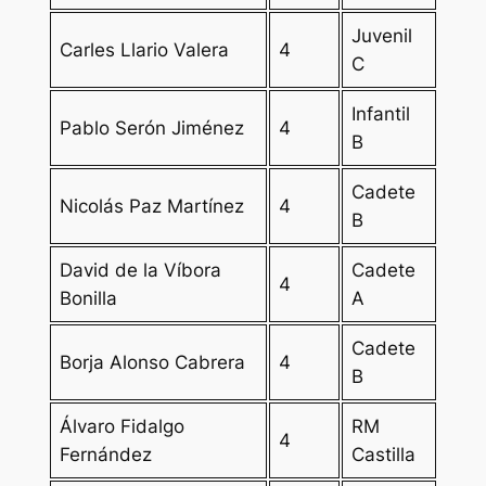
Juvenil
Carles Llario Valera
4
C
Infantil
Pablo Serón Jiménez
4
B
Cadete
Nicolás Paz Martínez
4
B
David de la Víbora
Cadete
4
Bonilla
A
Cadete
Borja Alonso Cabrera
4
B
Álvaro Fidalgo
RM
4
Fernández
Castilla