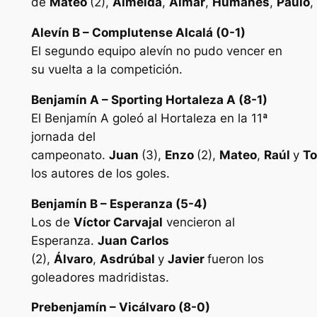
de
Mateo
(2),
Almeida
,
Aimar
,
Humanes
,
Paulo
,
Alevín B – Complutense Alcalá (0-1)
El segundo equipo alevín no pudo vencer en
su vuelta a la competición.
Benjamín A – Sporting Hortaleza A (8-1)
El Benjamín A goleó al Hortaleza en la 11ª
jornada del
campeonato.
Juan
(3),
Enzo
(2),
Mateo
,
Raúl
y
To
los autores de los goles.
Benjamín B – Esperanza (5-4)
Los de
Víctor Carvajal
vencieron al
Esperanza.
Juan Carlos
(2),
Álvaro
,
Asdrúbal
y
Javier
fueron los
goleadores madridistas.
Prebenjamín – Vicálvaro (8-0)