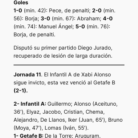
Goles
1-0
(min. 42): Pece, de penalti;
2-0
(min.
56): Borja;
3-0
(min. 67): Abraham;
4-0
(min. 74): Manuel Ángel;
5-0
(min. 76):
Borja, de penalti.
Disputó su primer partido Diego Jurado,
recuperado de lesión de larga duración.
Jornada 11
. El Infantil A de Xabi Alonso
sigue invicto, esta vez venció al Getafe B
(2-1).
2- Infantil A:
Guillermo; Alonso (Aceituno,
36′), Elyaz, Jacobo, Cristian, Chema,
Alejandro, De Llanos, Iker (Juan, 65′), Bruno
(Moya, 47′), Lomas (Iván, 55′).
1- Getafe B:
De la Torre; Aruguram,