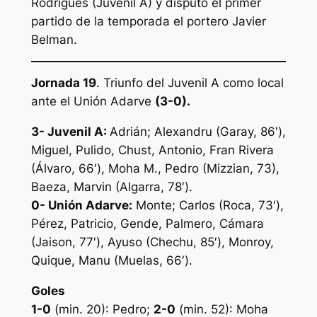
Rodrigues (Juvenil A) y disputó el primer
partido de la temporada el portero Javier
Belman.
Jornada 19
. Triunfo del Juvenil A como local
ante el Unión Adarve
(3-0).
3- Juvenil A:
Adrián; Alexandru (Garay, 86′),
Miguel, Pulido, Chust, Antonio, Fran Rivera
(Álvaro, 66′), Moha M., Pedro (Mizzian, 73),
Baeza, Marvin (Algarra, 78′).
0- Unión Adarve:
Monte; Carlos (Roca, 73′),
Pérez, Patricio, Gende, Palmero, Cámara
(Jaison, 77′), Ayuso (Chechu, 85′), Monroy,
Quique, Manu (Muelas, 66′).
Goles
1-0
(min. 20): Pedro;
2-0
(min. 52): Moha