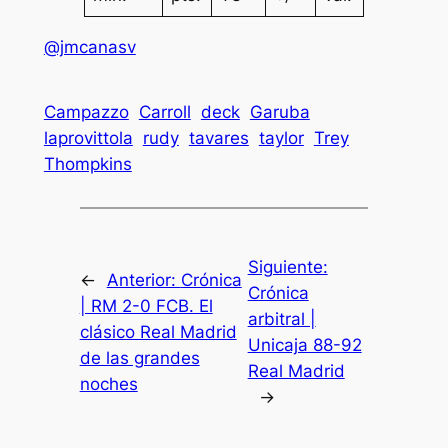
@jmcanasv
Campazzo
Carroll
deck
Garuba
laprovittola
rudy
tavares
taylor
Trey
Thompkins
Siguiente:
←
Anterior:
Crónica
Crónica
| RM 2-0 FCB. El
arbitral |
clásico Real Madrid
Unicaja 88-92
de las grandes
Real Madrid
noches
→