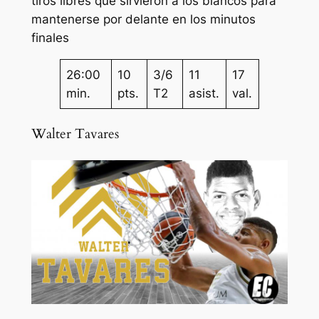
tiros libres que sirvieron a los blancos para
mantenerse por delante en los minutos
finales
26:00
10
3/6
11
17
min.
pts.
T2
asist.
val.
Walter Tavares