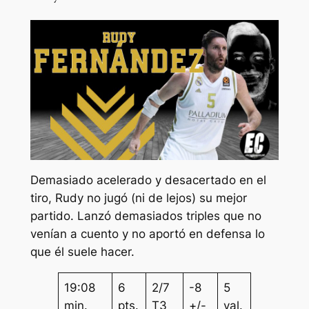
Demasiado acelerado y desacertado en el
tiro, Rudy no jugó (ni de lejos) su mejor
partido. Lanzó demasiados triples que no
venían a cuento y no aportó en defensa lo
que él suele hacer.
19:08
6
2/7
-8
5
min.
pts.
T3
+/-
val.