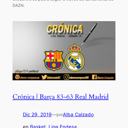
DAZN.
Crónica | Barça 83-63 Real Madrid
Dic 29, 2019
—
Alba Calzado
por
en
Basket
, 
Liga Endesa