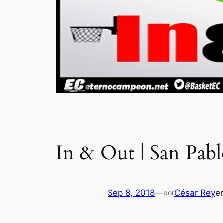
In & Out | San Pab
Sep 8, 2018
—
César Rey
e
por