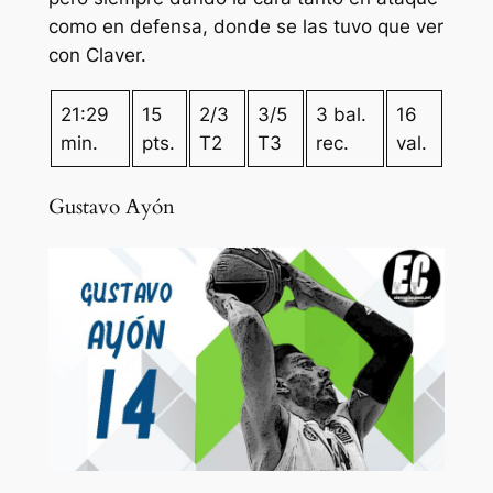
como en defensa, donde se las tuvo que ver
con Claver.
21:29
15
2/3
3/5
3 bal.
16
min.
pts.
T2
T3
rec.
val.
Gustavo Ayón