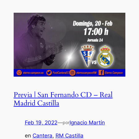
Previa | San Fernando CD – Real
Madrid Castilla
Feb 19, 2022
—
Ignacio Martín
por
en
Cantera
, 
RM Castilla