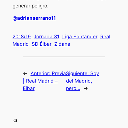
generar peligro.
@
adrianserrano11
2018/19
Jornada 31
Liga Santander
Real
Madrid
SD Éibar
Zidane
←
Anterior:
Previa
Siguiente:
Soy
| Real Madrid –
del Madrid,
Eibar
pero…
→