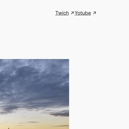
Twich
Yotube