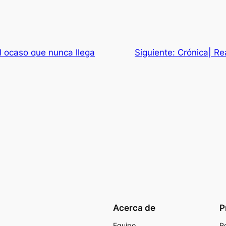
l ocaso que nunca llega
Siguiente:
Crónica| Re
Acerca de
P
Equipo
Po