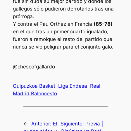
fue sin duda su mejor partido y donde los
gallegos sólo pudieron derrotarlos tras una
prórroga.
Y contra el Pau Orthez en Francia
(85-78)
en el que tras un primer cuarto igualado,
fueron a remolque el resto del partido que
nunca se vio peligrar para el conjunto galo.
@chescofgallardo
Guipuzkoa Basket
Liga Endesa
Real
Madrid Baloncesto
←
Anterior:
El
Siguiente:
Previa |