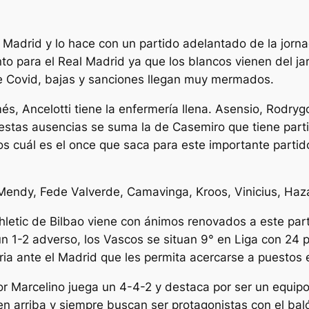
l Madrid y lo hace con un partido adelantado de la jorn
o para el Real Madrid ya que los blancos vienen del ja
re Covid, bajas y sanciones llegan muy mermados.
, Ancelotti tiene la enfermería llena. Asensio, Rodrygo
estas ausencias se suma la de Casemiro que tiene parti
mos cuál es el once que saca para este importante par
 Mendy, Fede Valverde, Camavinga, Kroos, Vinicius, Ha
Athletic de Bilbao viene con ánimos renovados a este part
n 1-2 adverso, los Vascos se situan 9° en Liga con 24 
oria ante el Madrid que les permita acercarse a puesto
 por Marcelino juega un 4-4-2 y destaca por ser un equi
en arriba y siempre buscan ser protagonistas con el bal