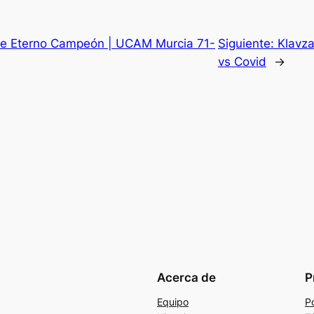
de Eterno Campeón | UCAM Murcia 71-
Siguiente:
Klavza
vs Covid
→
Acerca de
P
Equipo
Po