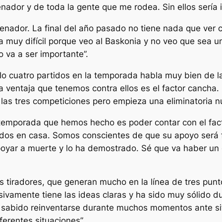
enador y de toda la gente que me rodea. Sin ellos sería 
nador. La final del año pasado no tiene nada que ver con
a muy difícil porque veo al Baskonia y no veo que sea 
 va a ser importante”.
olo cuatro partidos en la temporada habla muy bien de la
ica ventaja que tenemos contra ellos es el factor cancha.
as tres competiciones pero empieza una eliminatoria n
n temporada que hemos hecho es poder contar con el fa
 dos en casa. Somos conscientes de que su apoyo será 
apoyar a muerte y lo ha demostrado. Sé que va haber un
 tiradores, que generan mucho en la línea de tres pun
sivamente tiene las ideas claras y ha sido muy sólido d
ha sabido reinventarse durante muchos momentos ante s
erentes situaciones”.