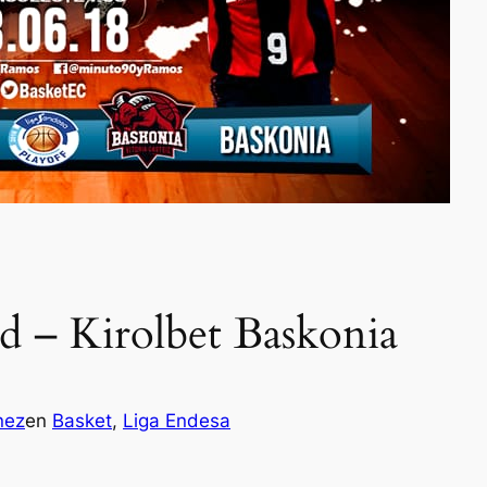
d – Kirolbet Baskonia
nez
en
Basket
, 
Liga Endesa