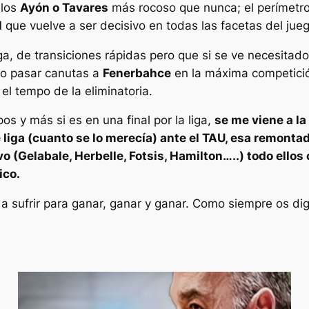
 los
Ayón o Tavares
más rocoso que nunca; el perímetr
l
que vuelve a ser decisivo en todas las facetas del jueg
a, de transiciones rápidas pero que si se ve necesitad
izo pasar
canutas
a
Fenerbahce
en la máxima competición
el tempo de la eliminatoria.
s y más si es en una final por la liga,
se me viene a l
e liga (cuanto se lo merecía) ante el TAU, esa remonta
o (Gelabale, Herbelle, Fotsis, Hamilton…..) todo ellos
ico.
r a sufrir para ganar, ganar y ganar. Como siempre os di