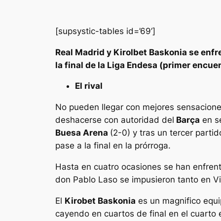
[supsystic-tables id=’69’]
Real Madrid y Kirolbet Baskonia se enfr
la final de la Liga Endesa (primer encue
El rival
No pueden llegar con mejores sensacione
deshacerse con autoridad del
Barça
en se
Buesa Arena
(2-0) y tras un tercer parti
pase a la final en la prórroga.
Hasta en cuatro ocasiones se han enfrenta
don Pablo Laso se impusieron tanto en Vi
El
Kirobet Baskonia
es un magnifico equip
cayendo en cuartos de final en el cuarto