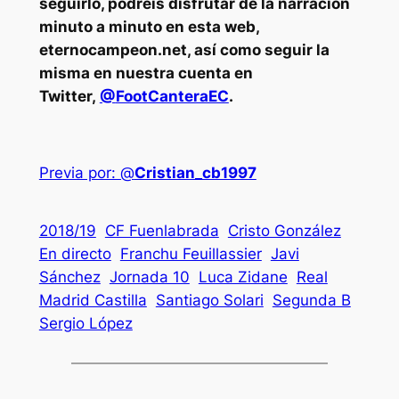
seguirlo, podréis disfrutar de la narración
minuto a minuto en esta web,
eternocampeon.net, así como seguir la
misma en nuestra cuenta en
Twitter,
@
FootCanteraEC
.
Previa por: @
Cristian_cb1997
2018/19
CF Fuenlabrada
Cristo González
En directo
Franchu Feuillassier
Javi
Sánchez
Jornada 10
Luca Zidane
Real
Madrid Castilla
Santiago Solari
Segunda B
Sergio López