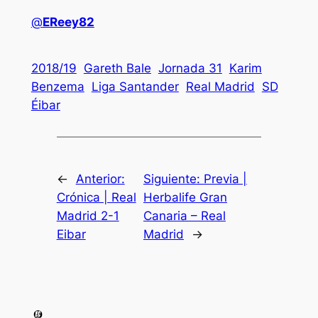
@
EReey82
2018/19
Gareth Bale
Jornada 31
Karim
Benzema
Liga Santander
Real Madrid
SD
Éibar
←
Anterior:
Siguiente:
Previa |
Crónica | Real
Herbalife Gran
Madrid 2-1
Canaria – Real
Eibar
Madrid
→