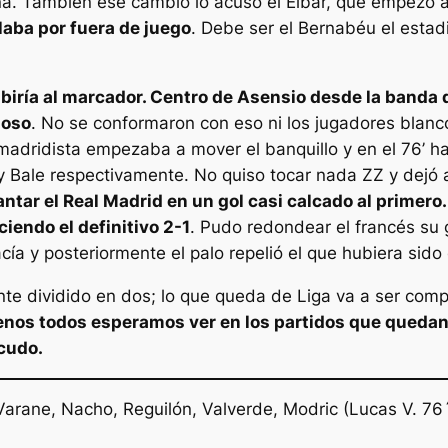
lana. También ese cambio lo acusó el Eibar, que empezó
laba por fuera de juego
. Debe ser el Bernabéu el estad
í subiría al marcador. Centro de Asensio desde la ban
noso
. No se conformaron con eso ni los jugadores blancos
madridista empezaba a mover el banquillo y en el 76’ h
y Bale respectivamente. No quiso tocar nada ZZ y dejó 
lantar el Real Madrid en un gol casi calcado al primero
endo el definitivo 2-1
. Pudo redondear el francés su g
cía y posteriormente el palo repelió el que hubiera sido 
e dividido en dos; lo que queda de Liga va a ser com
enos todos esperamos ver en los partidos que queda
scudo.
 Varane, Nacho, Reguilón, Valverde, Modric (Lucas V. 76´