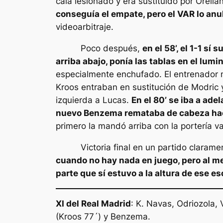
caía lesionado y era sustituido por Orel
conseguía el empate, pero el VAR lo anu
videoarbitraje.
Poco después,
en el 58’, el 1-1 s
arriba abajo, ponía las tablas en el lumi
especialmente enchufado. El entrenador 
Kroos entraban en sustitución de Modric 
izquierda a Lucas.
En el 80’ se iba a ade
nuevo Benzema remataba de cabeza haci
primero la mandó arriba con la portería va
Victoria final en un partido clarament
cuando no hay nada en juego, pero al m
parte que sí estuvo a la altura de ese e
XI del Real Madrid
: K. Navas, Odriozola,
(Kroos 77´) y Benzema.