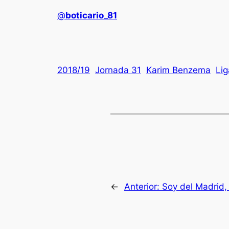
@
boticario_81
2018/19
Jornada 31
Karim Benzema
Li
←
Anterior:
Soy del Madrid,