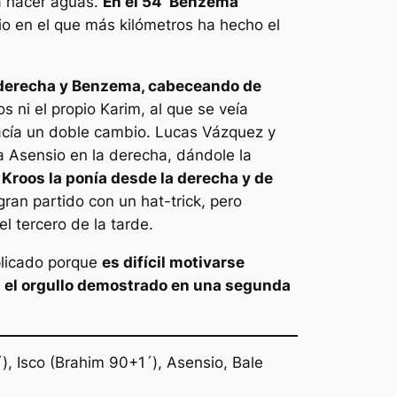
 a hacer aguas.
En el 54’ Benzema
io en el que más kilómetros ha hecho el
da derecha y Benzema, cabeceando de
 ni el propio Karim, al que se veía
acía un doble cambio. Lucas Vázquez y
a Asensio en la derecha, dándole la
. Kroos la ponía desde la derecha y de
ran partido con un hat-trick, pero
el tercero de la tarde.
plicado porque
es difícil motivarse
n el orgullo demostrado en una segunda
), Isco (Brahim 90+1´), Asensio, Bale