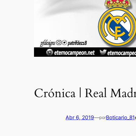
Crónica | Real Madr
Abr 6, 2019
—
Boticario_81
por