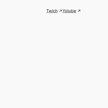
Twich
Yotube