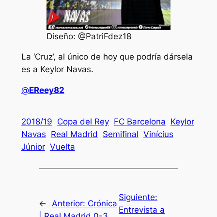
Diseño: @PatriFdez18
La ‘Cruz’, al único de hoy que podría dársela
es a Keylor Navas.
@
EReey82
2018/19
Copa del Rey
FC Barcelona
Keylor
Navas
Real Madrid
Semifinal
Vinícius
Júnior
Vuelta
Siguiente:
←
Anterior:
Crónica
Entrevista a
| Real Madrid 0-3