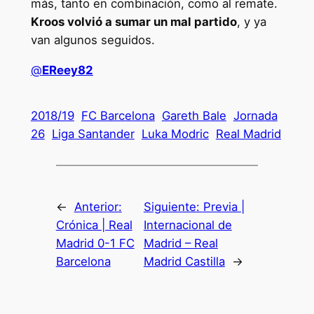
más, tanto en combinación, como al remate.
Kroos volvió a sumar un mal partido
, y ya
van algunos seguidos.
@
EReey82
2018/19
FC Barcelona
Gareth Bale
Jornada
26
Liga Santander
Luka Modric
Real Madrid
←
Anterior:
Siguiente:
Previa |
Crónica | Real
Internacional de
Madrid 0-1 FC
Madrid – Real
Barcelona
Madrid Castilla
→