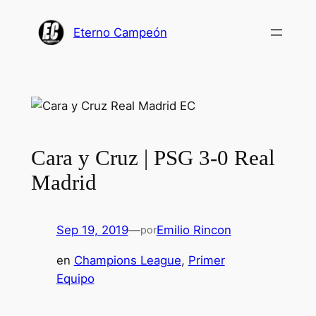
Saltar
al
Eterno Campeón
contenido
Cara y Cruz | PSG 3-0 Real
Madrid
Sep 19, 2019
—
Emilio Rincon
por
en
Champions League
, 
Primer
Equipo