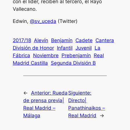
con el líder, reciben al tercero, el Rayo
Vallecano.
Edwin,
@sv_uceda
(Twitter)
2017/18
Alevín
Benjamín
Cadete
Cantera
División de Honor
Infantil
Juvenil
La
Fábrica
Noviembre
Prebenjamín
Real
Madrid Castilla
Segunda División B
←
Anterior:
Rueda
Siguiente:
de prensa previa|
Directo|
Real Madrid –
Panathinaikos –
Málaga
Real Madrid
→