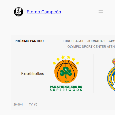
Saltar
al
Eterno Campeón
contenido