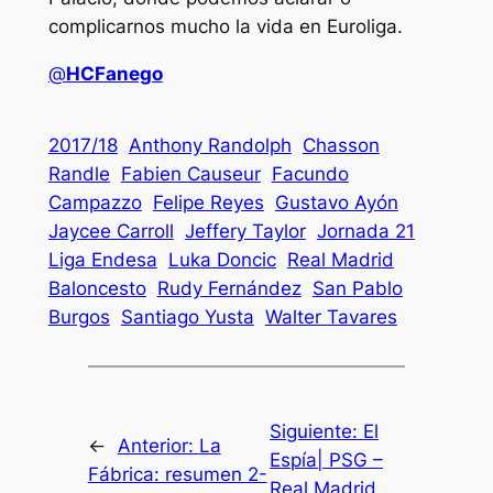
complicarnos mucho la vida en Euroliga.
@
HCFanego
2017/18
Anthony Randolph
Chasson
Randle
Fabien Causeur
Facundo
Campazzo
Felipe Reyes
Gustavo Ayón
Jaycee Carroll
Jeffery Taylor
Jornada 21
Liga Endesa
Luka Doncic
Real Madrid
Baloncesto
Rudy Fernández
San Pablo
Burgos
Santiago Yusta
Walter Tavares
Siguiente:
El
←
Anterior:
La
Espía| PSG –
Fábrica: resumen 2-
Real Madrid