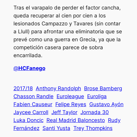
Tras el varapalo de perder el factor cancha,
queda recuperar al cien por cien a los
lesionados Campazzo y Tavares (sin contar
a Llull) para afrontar una eliminatoria que se
prevé como una guerra en Grecia, ya que la
competición casera parece de sobra
encarrilada.
@
HCFanego
2017/18
Anthony Randolph
Brose Bamberg
Chasson Randle
Euroleague
Euroliga
Fabien Causeur
Felipe Reyes
Gustavo Ayón
Jaycee Carroll
Jeff Taylor
Jornada 30
Luka Doncic
Real Madrid Baloncesto
Rudy
Fernández
Santi Yusta
Trey Thompkins