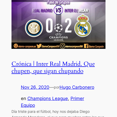
Crónica | Inter Real Madrid. Que
chupen, que sigan chupando
Nov 26, 2020
—
Hugo Carbonero
por
en
Champions League
, 
Primer
Equipo
Día triste para el fútbol, hoy nos dejaba Diego