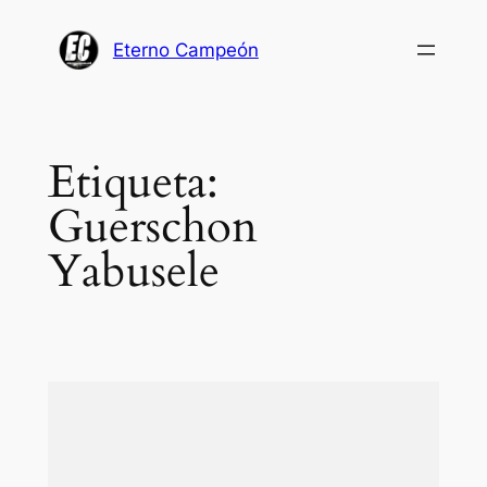
Saltar
al
Eterno Campeón
contenido
Etiqueta:
Guerschon
Yabusele