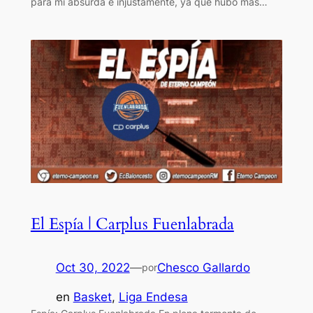
para mí absurda e injustamente, ya que hubo más…
El Espía | Carplus Fuenlabrada
Oct 30, 2022
—
Chesco Gallardo
por
en
Basket
, 
Liga Endesa