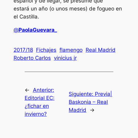
español y de llegar, se presume que
estará un año (o unos meses) de fogueo en
el Castilla.
@
PaolaGuevara_
2017/18
Fichajes
flamengo
Real Madrid
Roberto Carlos
vinicius jr
←
Anterior:
Siguiente:
Previa|
Editorial EC:
Baskonia – Real
¿fichar en
Madrid
→
invierno?