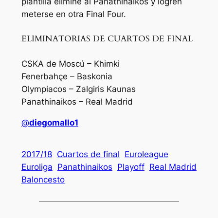
plantilla elimine al Panathinaikos y logren
meterse en otra Final Four.
ELIMINATORIAS DE CUARTOS DE FINAL
CSKA de Moscú – Khimki
Fenerbahçe – Baskonia
Olympiacos – Zalgiris Kaunas
Panathinaikos – Real Madrid
@
diegomallo1
2017/18
Cuartos de final
Euroleague
Euroliga
Panathinaikos
Playoff
Real Madrid
Baloncesto