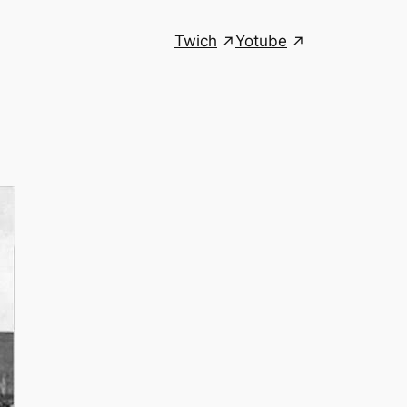
Twich
Yotube