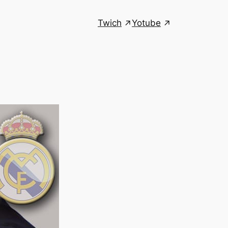
Twich
Yotube