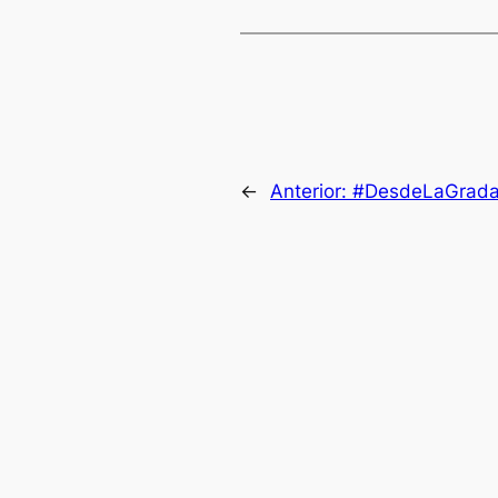
←
Anterior:
#DesdeLaGrada | 