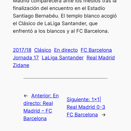
Madrid comparecerá ante los medios tras la
finalización del encuentro en el Estadio
Santiago Bernabéu. El templo blanco acogió
el Clásico de LaLiga Santander, que
enfrentó a los blancos y al FC Barcelona.
2017/18
Clásico
En directo
FC Barcelona
Jornada 17
LaLiga Santander
Real Madrid
Zidane
←
Anterior:
En
Siguiente:
1×1|
directo: Real
Real Madrid 0-3
Madrid – FC
FC Barcelona
→
Barcelona