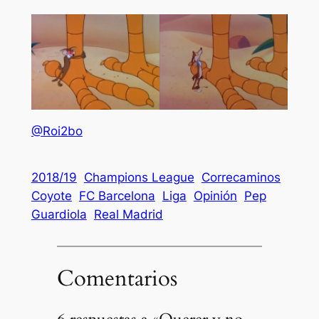
@Roi2bo
2018/19
Champions League
Correcaminos
Coyote
FC Barcelona
Liga
Opinión
Pep
Guardiola
Real Madrid
Comentarios