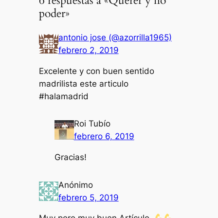
6 respuestas a «Querer y no
poder»
antonio jose (@azorrilla1965)
febrero 2, 2019
Excelente y con buen sentido
madrilista este articulo
#halamadrid
Roi Tubío
febrero 6, 2019
Gracias!
Anónimo
febrero 5, 2019