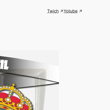
Twich
Yotube