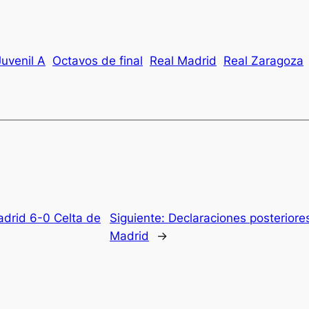
Juvenil A
Octavos de final
Real Madrid
Real Zaragoza
adrid 6-0 Celta de
Siguiente:
Declaraciones posterior
Madrid
→