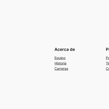
Acerca de
P
Equipo
Po
Historia
T
Carreras
C