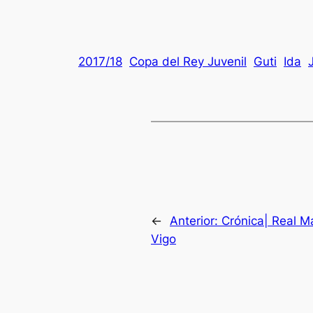
2017/18
Copa del Rey Juvenil
Guti
Ida
←
Anterior:
Crónica| Real M
Vigo