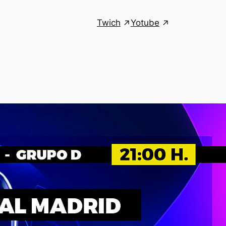
Twich
Yotube