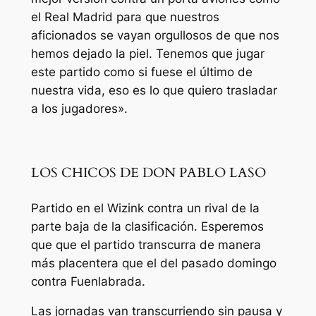
el Real Madrid para que
nuestros
aficionados
se
vayan
orgullosos de que nos
hemos dejado la
pie
l
.
Te
nemos
que jugar
este
partido
como si
fuese
el
último
de
nuestra
vida,
eso
es lo que
quiero
tra
sladar
a los jugadores».
LOS CHICOS DE DON PABLO LASO
Partido
en el
Wizink
contra un rival de la
parte
baja
de la
clasificación
.
Esperemos
que
que
el
partido
transcurra
de manera
más placentera
que el del
pasado
domingo
contra Fuenlabrada.
Las
jornadas
van
transcurriendo
sin pausa y