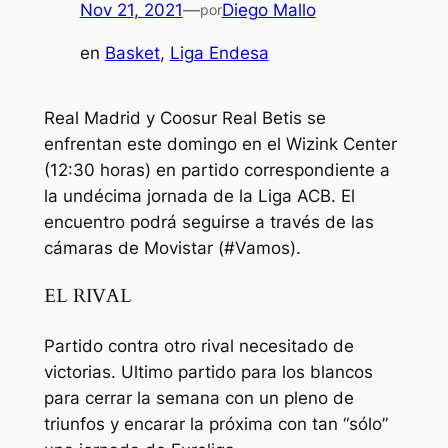
Nov 21, 2021
—
Diego Mallo
por
en
Basket
, 
Liga Endesa
R
e
al Madrid y
Coosur
Real Betis
se
enfrentan
es
te domingo
en
el
Wizink
Center
(
12:3
0
horas
)
en part
i
do correspondiente a
la
un
décima
jornada de la Liga ACB
.
El
encuentro
podrá seguirse a través de l
as
cámaras de Movistar
(#Vamos
)
.
EL RIVAL
Partido
contra
otro
rival
necesitado
de
victorias
. Ultimo
partido
para los
blancos
para
cerrar
la
semana
con un
pleno
de
triunfos
y encarar la
próxima
con tan “
sólo
”