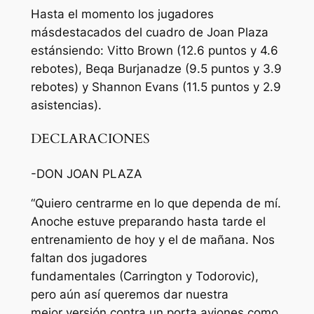
Hasta
el
momento
los jugadores
más
destacados
del
cuadro
de Joan Plaza
están
siendo
:
Vitto
Brown (12.6
puntos
y 4.6
rebotes),
Beqa
Burjanadze
(
9.5
puntos
y 3.9
rebotes) y
Shannon
Evans
(11.5
puntos
y 2.9
asistencias
).
DECLARACIONES
-DON JOAN PLAZA
“
Quiero
centrarme
en lo que
dependa
de
mí
.
Anoche
estuve
preparando
hasta
tarde
el
entrenamiento
de
hoy
y el de
mañana
. Nos
faltan
dos jugadores
fundamentales
(
Carrington
y
Todorovic
),
pero
aún así
queremos
dar
nuestra
mejor
versión contra
un
porta aviones
como