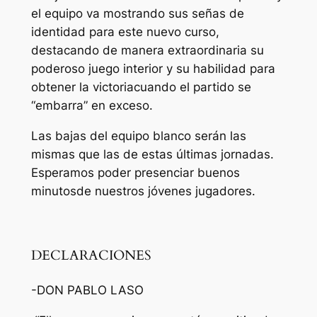
el equipo va
mostrando
sus
señas
de
identidad
para
este
nuevo
curso,
destacando de
manera
extraordinaria
su
poderoso
juego interior
y
su
habilidad
para
obtener
la
victoria
cuando
el
partido
se
“embarra” en
exceso
.
Las
bajas
del equipo
blanco
serán
las
mismas
que las de
estas
últimas
jornadas
.
Esperamos
poder presenciar
buenos
minutos
de
nuestros
jóvenes
jugadores.
DECLARACIONES
-DON PABLO LASO