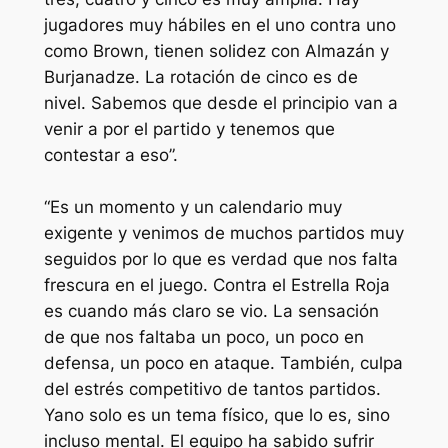
jugadores
muy
hábiles
en el
uno
contra uno
como
Brown,
tienen
solidez
con
Almazán
y
Burjanadze
. La
rotación
de
cinco
es de
nivel
.
Sabemos
que
desde
el principio van a
venir a por el
partido
y
tenemos
que
contestar a
eso
”.
“Es un
momento
y un
calendario
muy
exigente
y
venimos
de
muchos
partidos
muy
seguidos
por lo que es
verdad
que nos falta
frescura
en el
juego
. Contra el Estrella Roja
es
cuando
más
claro
se
vio. La
sensación
de que nos
faltaba
un
poco
, un
poco
en
defensa, un
poco
en
ataque
.
También
, culpa
del estrés
competitivo
de
tantos
partidos
.
Ya
no solo es un tema
físico
, que lo es, sino
incluso
mental. El equipo ha
sabido
sufrir