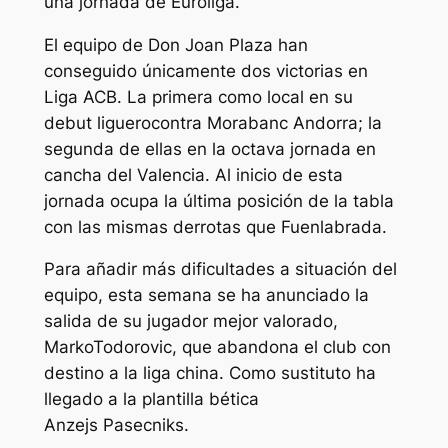
una jornada de
Euroliga
.
El equipo de Don Joan Plaza han
conseguido únicamente
dos
victorias
en
Liga
ACB. La primera como
local en
su
debut
liguero
contra
Morabanc
Andorra; la
segunda
de
ellas
en la octava jornada en
cancha
del Valencia. Al inicio de esta
jornada ocupa la úl
t
ima
posición
de la
tabla
con las mismas derrotas
que Fuenlabrada.
Para
añadir
más
dificultades a
situación
del
equipo, esta
semana
se ha
anunciado
la
salida
de
su
jugador
mejor
valorado
,
Marko
Todorovic
, que abandona el club con
destino a la
liga
china
. Como
sustituto
ha
llegado
a la plantilla
bética
Anzejs
Pasecniks
.