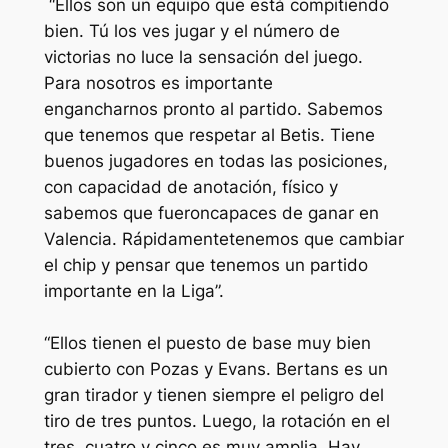
“
Ellos
son un equipo que
está
compitiendo
bien
.
Tú
los ves jugar y el número de
victorias
no
luce
la
sensación
del
juego
.
Para
nosotros
es
importante
engancharnos
pronto al
partido
.
Sabemos
que
tenemos
que
respetar
al
Betis
.
Tiene
buenos
jugadores en
todas
las posiciones,
con
capacidad
de
anotación
,
físico
y
sabemos
que
fueron
capaces de
ganar
en
Valencia.
Rápidamente
tenemos
que
cambiar
el chip y pensar que
tenemos
un
partido
importante
en la
Liga
”.
“
Ellos
tienen
el
puesto
de base
muy
bien
cubierto
con
Pozas
y
Evans
.
Bertans
es un
gran tirador y
tienen
siempre
el
peligro
del
tiro de tres
puntos
.
Luego
, la
rotación
en el
tres,
cuatro
y
cinco
es
muy
amplia. Hay