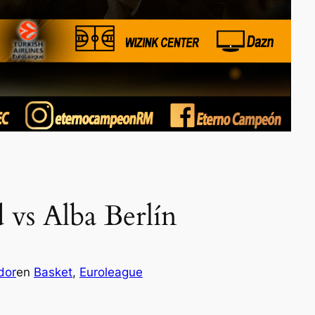
 vs Alba Berlín
dor
en
Basket
, 
Euroleague