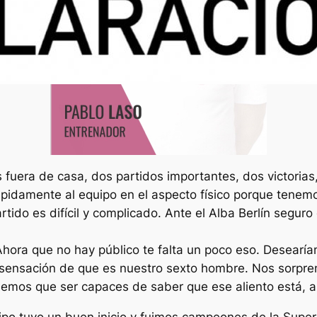
fuera de casa, dos partidos importantes, dos victorias
rápidamente al equipo en el aspecto físico porque ten
do es difícil y complicado. Ante el Alba Berlín seguro 
Ahora que no hay público te falta un poco eso. Desearía
a sensación de que es nuestro sexto hombre. Nos sorpr
nemos que ser capaces de saber que ese aliento está, a
quipo tuvo un buen inicio y fuimos campeones de la Supe