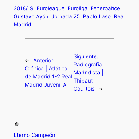
2018/19
Euroleague
Euroliga
Fenerbahce
Gustavo Ayón
Jornada 25
Pablo Laso
Real
Madrid
Siguiente:
←
Anterior:
Radiografía
Crónica | Atlético
Madridista |
de Madrid 1-2 Real
Thibaut
Madrid Juvenil A
Courtois
→
Eterno Campeón