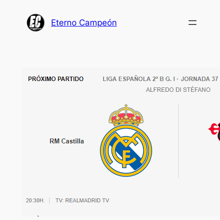
Saltar
al
Eterno Campeón
contenido