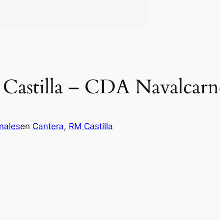
d Castilla – CDA Navalcarn
nales
en
Cantera
, 
RM Castilla