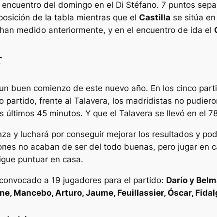
l encuentro del domingo en el
Di Stéfano
. 7 puntos sepa
posición de la tabla mientras que el
Castilla
se sitúa en
an medido anteriormente, y en el encuentro de ida el
r
un buen comienzo de este nuevo año. En los cinco part
mo partido, frente al Talavera, los
madridistas
no pudieron
 últimos 45 minutos. Y que el Talavera se llevó en el 78’
nza y luchará por conseguir mejorar los resultados y pod
nes no acaban de ser del todo buenas, pero jugar en ca
sigue puntuar en casa.
a convocado a 19 jugadores para el partido:
Darío y Belm
e, Mancebo, Arturo, Jaume, Feuillassier, Óscar, Fida