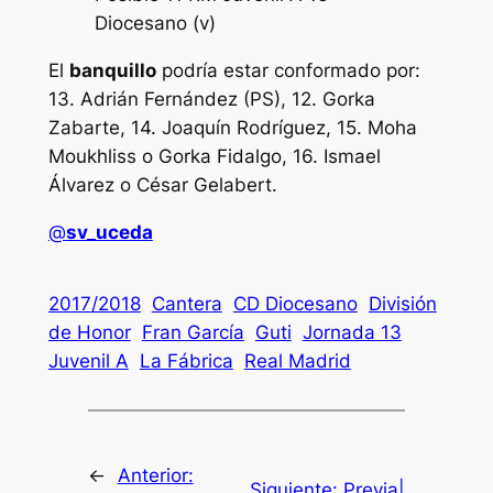
Diocesano (v)
El
banquillo
podría estar conformado por:
13. Adrián Fernández (PS), 12. Gorka
Zabarte, 14. Joaquín Rodríguez, 15. Moha
Moukhliss o Gorka Fidalgo, 16. Ismael
Álvarez o César Gelabert.
@
sv_uceda
2017/2018
Cantera
CD Diocesano
División
de Honor
Fran García
Guti
Jornada 13
Juvenil A
La Fábrica
Real Madrid
←
Anterior:
Siguiente:
Previa|