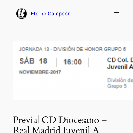
Saltar
al
Eterno Campeón
contenido
Previa| CD Diocesano –
Real Madrid Juvenil A