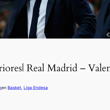
riores| Real Madrid – Vale
o
en
Basket
, 
Liga Endesa