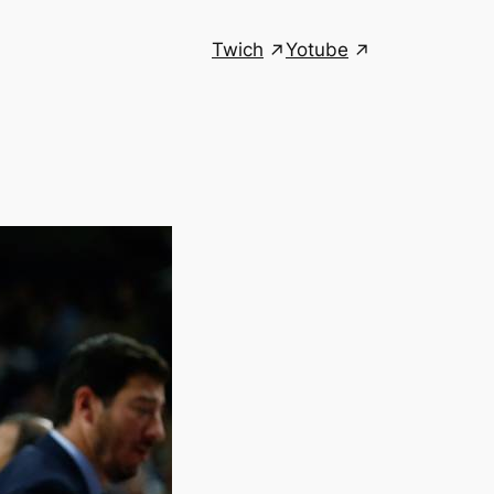
Twich
Yotube