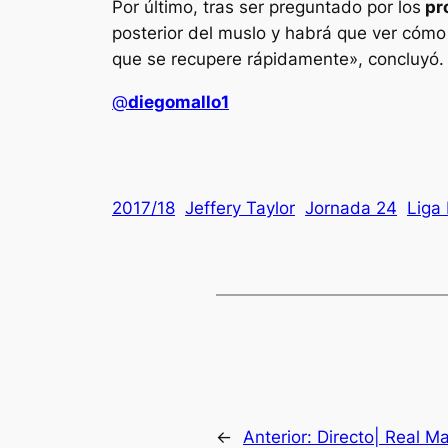
Por último, tras ser preguntado por los
pro
posterior del muslo y habrá que ver cóm
que se recupere rápidamente», concluyó.
@
diegomallo1
2017/18
Jeffery Taylor
Jornada 24
Liga
←
Anterior:
Directo| Real M