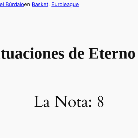
l Búrdalo
en
Basket
, 
Euroleague
tuaciones de Etern
La Nota: 8