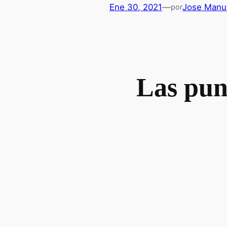
Ene 30, 2021
—
Jose Manue
por
Las pun